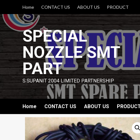
Skip
Home
CONTACT US
ABOUT US
PRODUCT
to
content
SPECIAL
NOZZLE SMT
PART
S.SUPANIT 2004 LIMITED PARTNERSHIP
Home
CONTACT US
ABOUT US
PRODUC