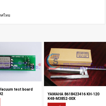
เทศไทย
acuum test board
92
YAMAHA 8618423416 KH-120
K48-M3852-00X