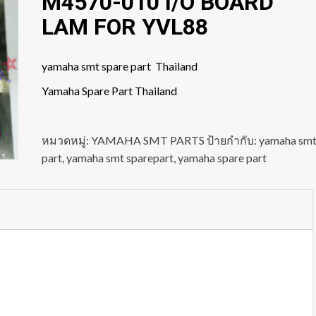
M4570-010 I/O BOARD
LAM FOR YVL88
yamaha smt spare part Thailand
Yamaha Spare Part Thailand
หมวดหมู่:
YAMAHA SMT PARTS
ป้ายกำกับ:
yamaha sm
part
,
yamaha smt sparepart
,
yamaha spare part