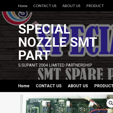
Skip
Home
CONTACT US
ABOUT US
PRODUCT
to
content
SPECIAL
NOZZLE SMT
PART
S.SUPANIT 2004 LIMITED PARTNERSHIP
Home
CONTACT US
ABOUT US
PRODUC