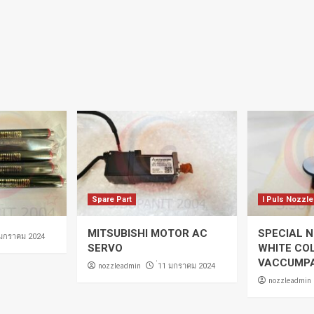
Spare Part
I Puls Nozzle
MITSUBISHI MOTOR AC
SPECIAL N
 มกราคม 2024
SERVO
WHITE CO
VACCUMP
nozzleadmin
่11 มกราคม 2024
nozzleadmin