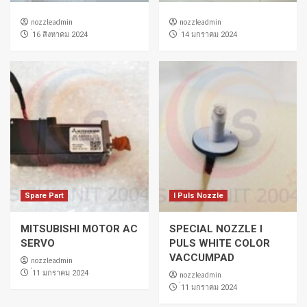
nozzleadmin
nozzleadmin
่16 สิงหาคม 2024
่14 มกราคม 2024
Spare Part
I Puls Nozzle
MITSUBISHI MOTOR AC
SPECIAL NOZZLE I
SERVO
PULS WHITE COLOR
VACCUMPAD
nozzleadmin
่11 มกราคม 2024
nozzleadmin
่11 มกราคม 2024