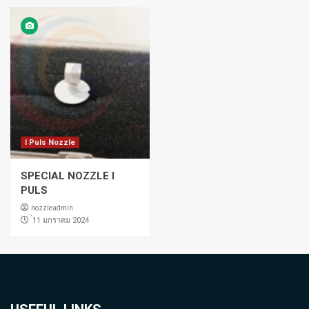
I Puls Nozzle
SPECIAL NOZZLE I
PULS
nozzleadmin
่11 มกราคม 2024