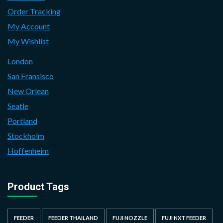
Order Tracking
My Account
My Wishlist
London
San Fransisco
New Orlean
Seatle
Portland
Stockholm
Hoffenheim
Product Tags
FEEDER
FEEDER THAILAND
FUJI NOZZLE
FUJI NXT FEEDER