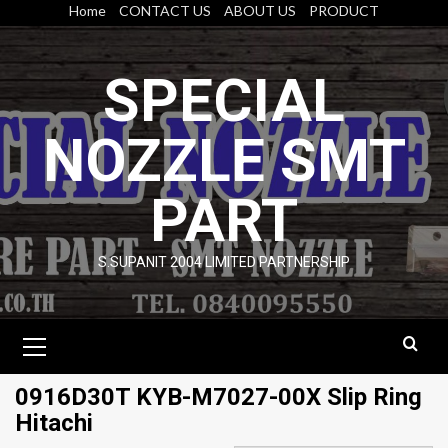
Skip
Home
CONTACT US
ABOUT US
PRODUCT
to
content
SPECIAL
NOZZLE SMT
PART
S.SUPANIT 2004 LIMITED PARTNERSHIP
Primary
Menu
0916D30T KYB-M7027-00X Slip Ring
Hitachi