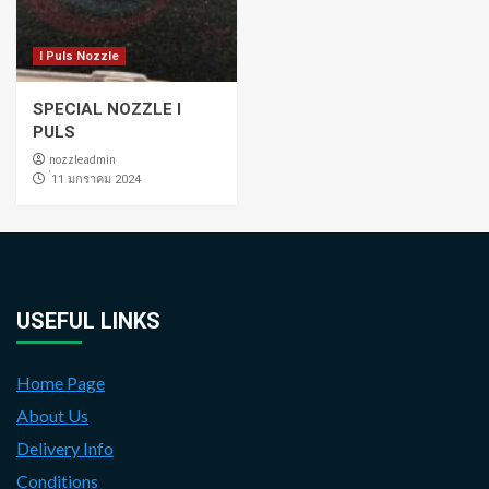
I Puls Nozzle
SPECIAL NOZZLE I
PULS
nozzleadmin
่11 มกราคม 2024
USEFUL LINKS
Home Page
About Us
Delivery Info
Conditions