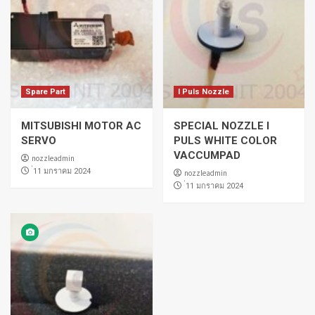
Spare Part
I Puls Nozzle
MITSUBISHI MOTOR AC
SPECIAL NOZZLE I
SERVO
PULS WHITE COLOR
VACCUMPAD
nozzleadmin
่11 มกราคม 2024
nozzleadmin
่11 มกราคม 2024