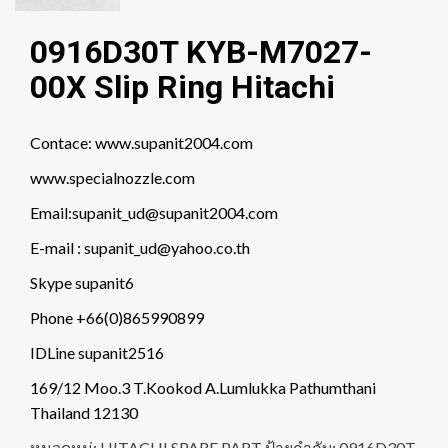
0916D30T KYB-M7027-
00X Slip Ring Hitachi
Contace: www.supanit2004.com
www.specialnozzle.com
Email:supanit_ud@supanit2004.com
E-mail : supanit_ud@yahoo.co.th
Skype supanit6
Phone +66(0)865990899
IDLine supanit2516
169/12 Moo.3 T.Kookod A.Lumlukka Pathumthani
Thailand 12130
หมวดหมู่:
HITACHI SPARE PART
ป้ายกำกับ:
0916D30T