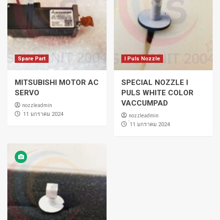
Spare Part
I Puls Nozzle
MITSUBISHI MOTOR AC
SPECIAL NOZZLE I
SERVO
PULS WHITE COLOR
VACCUMPAD
nozzleadmin
่11 มกราคม 2024
nozzleadmin
่11 มกราคม 2024