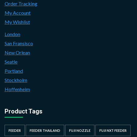
Order Tracking
My Account
My Wishlist
London
San Fransisco
New Orlean
Seatle
Portland
Stockholm
Hoffenheim
Product Tags
FEEDER
FEEDER THAILAND
FUJI NOZZLE
FUJI NXT FEEDER