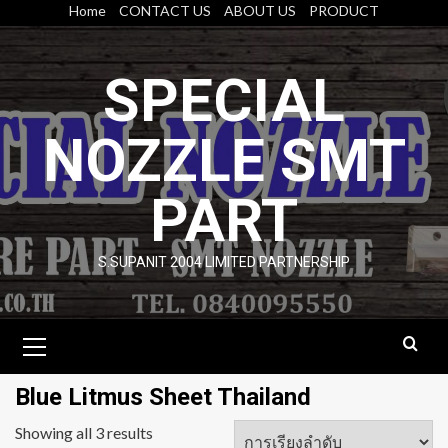
Skip
Home
CONTACT US
ABOUT US
PRODUCT
to
content
SPECIAL
NOZZLE SMT
PART
S.SUPANIT 2004 LIMITED PARTNERSHIP
Primary
Menu
Blue Litmus Sheet Thailand
Showing all 3 results