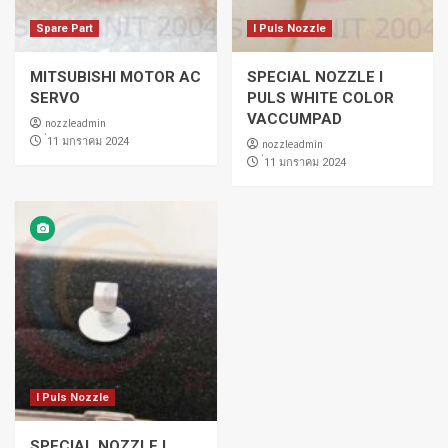
Spare Part
I Puls Nozzle
MITSUBISHI MOTOR AC
SPECIAL NOZZLE I
SERVO
PULS WHITE COLOR
VACCUMPAD
nozzleadmin
่11 มกราคม 2024
nozzleadmin
่11 มกราคม 2024
I Puls Nozzle
SPECIAL NOZZLE I