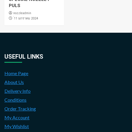
PULS
nozzleadmin
่11 มกราคม 2024
USEFUL LINKS
Home Page
About Us
Delivery Info
Conditions
Order Tracking
My Account
My Wishlist