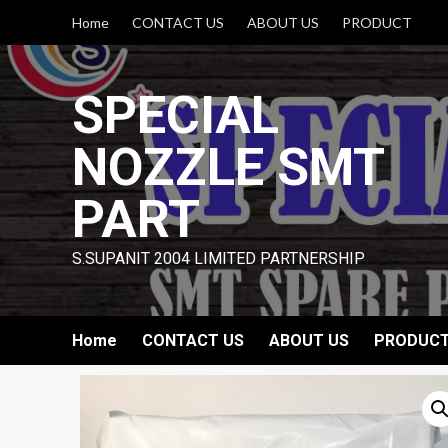
Skip
Home
CONTACT US
ABOUT US
PRODUCT
to
content
SPECIAL
NOZZLE SMT
PART
S.SUPANIT 2004 LIMITED PARTNERSHIP
Home
CONTACT US
ABOUT US
PRODUC