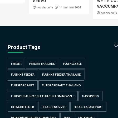
SERVO
WHITE CO
VACCUMP
nozzleadmin
่11 มกราคม 2024
nozzleadmin
C
Product Tags
FEEDER
FEEDER THAILAND
FUJI NOZZLE
FUJI NXT FEEDER
FUJI NXT FEEDER THAILAND
FUJI SPARE PART
FUJI SPARE PART THAILAND
FUJI SPECIAL NOZZLE FUJI CUSTOM NOZZLE
GAS SPRING
HITACHI FEEDER
HITACHI NOZZLE
HITACHI SPARE PART
HITACHI SPARE PART THAILAND
JUKI
JUKI FEEDER