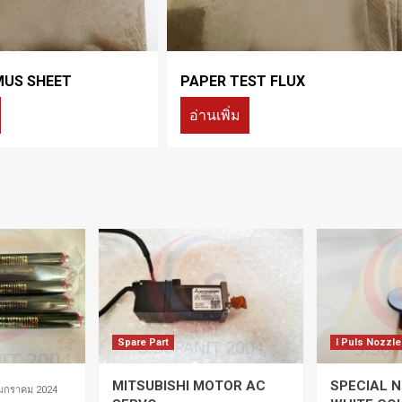
MUS SHEET
PAPER TEST FLUX
อ่านเพิ่ม
Spare Part
I Puls Nozzle
MITSUBISHI MOTOR AC
SPECIAL N
 มกราคม 2024