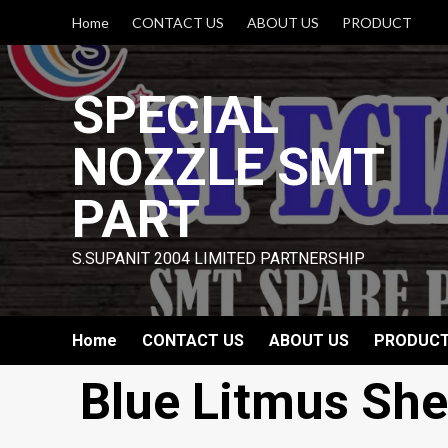
Skip
Home
CONTACT US
ABOUT US
PRODUCT
to
content
SPECIAL
NOZZLE SMT
PART
S.SUPANIT 2004 LIMITED PARTNERSHIP
Home
CONTACT US
ABOUT US
PRODUC
Blue Litmus She