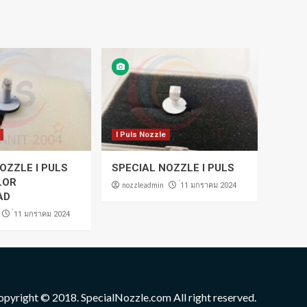
I Puls Nozzle
OZZLE I PULS
SPECIAL NOZZLE I PULS
LOR
nozzleadmin
่11 มกราคม 2024
AD
่11 มกราคม 2024
opyright © 2018. SpecialNozzle.com All right reserved.