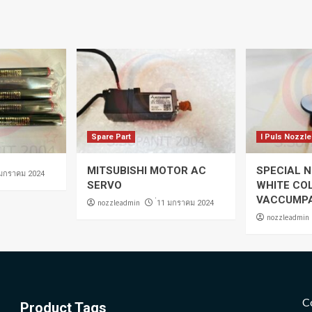
Spare Part
I Puls Nozzle
MITSUBISHI MOTOR AC
SPECIAL N
 มกราคม 2024
SERVO
WHITE CO
VACCUMP
nozzleadmin
่11 มกราคม 2024
nozzleadmin
C
Product Tags