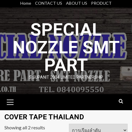
Skip
Home
CONTACT US
ABOUT US
PRODUCT
to
content
SPECIAL
NOZZLE SMT
PART
S.SUPANIT 2004 LIMITED PARTNERSHIP
Primary
Menu
COVER TAPE THAILAND
Showing all 2 results