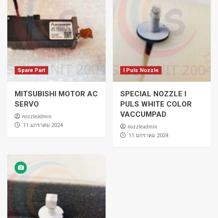
Spare Part
I Puls Nozzle
MITSUBISHI MOTOR AC
SPECIAL NOZZLE I
SERVO
PULS WHITE COLOR
VACCUMPAD
nozzleadmin
่11 มกราคม 2024
nozzleadmin
่11 มกราคม 2024