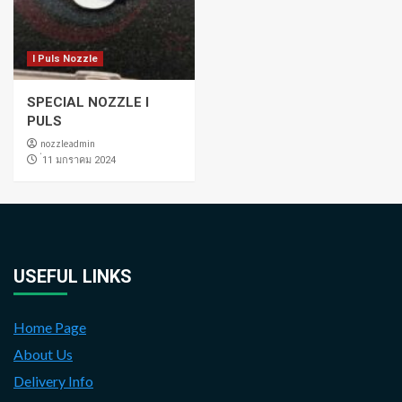
I Puls Nozzle
SPECIAL NOZZLE I
PULS
nozzleadmin
่11 มกราคม 2024
USEFUL LINKS
Home Page
About Us
Delivery Info