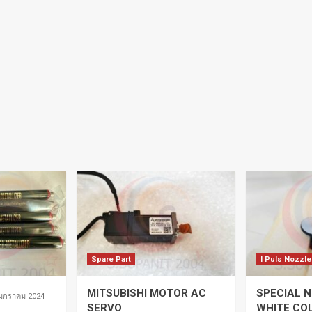
Spare Part
I Puls Nozzle
MITSUBISHI MOTOR AC
SPECIAL N
 มกราคม 2024
SERVO
WHITE CO