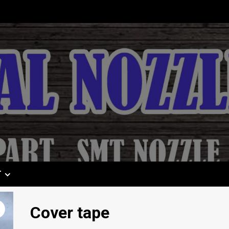
T
Cover tape