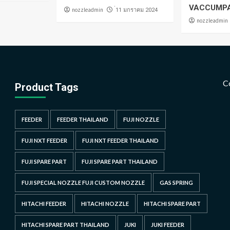
VACCUMP
nozzleadmin
่11 มกราคม 2024
nozzleadmin
C
Product Tags
FEEDER
FEEDER THAILAND
FUJI NOZZLE
FUJI NXT FEEDER
FUJI NXT FEEDER THAILAND
FUJI SPARE PART
FUJI SPARE PART THAILAND
FUJI SPECIAL NOZZLE FUJI CUSTOM NOZZLE
GAS SPRING
HITACHI FEEDER
HITACHI NOZZLE
HITACHI SPARE PART
HITACHI SPARE PART THAILAND
JUKI
JUKI FEEDER