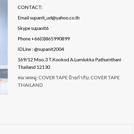
CONTACT:
Email supanit_ud@yahoo.co.th
Skype supanit6
Phone +66(0)865990899
IDLine : @supanit2004
169/12 Moo.3 T.Kookod A.Lumlukka Pathumthani
Thailand 12130
หมวดหมู่:
COVER TAPE
ป้ายกำกับ:
COVER TAPE
THAILAND