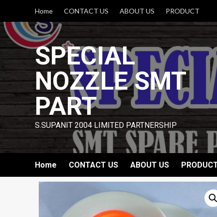
Skip
Home
CONTACT US
ABOUT US
PRODUCT
to
content
SPECIAL
NOZZLE SMT
PART
S.SUPANIT 2004 LIMITED PARTNERSHIP
Home
CONTACT US
ABOUT US
PRODUC