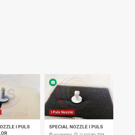
I Puls Nozzle
OZZLE I PULS
SPECIAL NOZZLE I PULS
LOR
nozzleadmin
่11 มกราคม 2024