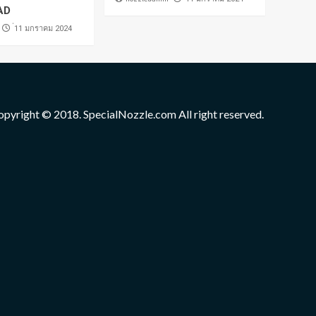
AD
่11 มกราคม 2024
opyright © 2018. SpecialNozzle.com All right reserved.