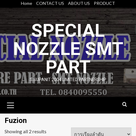
Skip
Home
CONTACT US
ABOUT US
PRODUCT
to
content
SPECIAL
NOZZLE SMT
PART
S.SUPANIT 2004 LIMITED PARTNERSHIP
Primary
Menu
Fuzion
Showing all 2 results