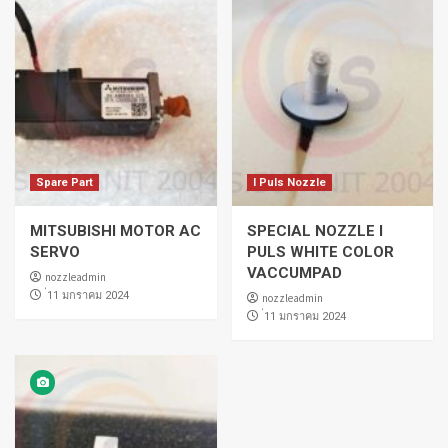
Spare Part
I Puls Nozzle
MITSUBISHI MOTOR AC
SPECIAL NOZZLE I
SERVO
PULS WHITE COLOR
VACCUMPAD
nozzleadmin
่11 มกราคม 2024
nozzleadmin
่11 มกราคม 2024