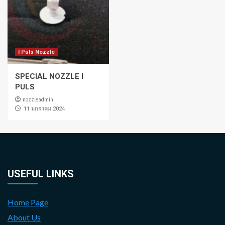
I Puls Nozzle
SPECIAL NOZZLE I
PULS
nozzleadmin
่11 มกราคม 2024
USEFUL LINKS
Home Page
About Us