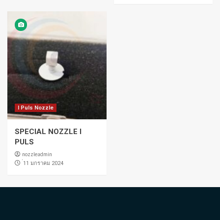
I Puls Nozzle
SPECIAL NOZZLE I
PULS
nozzleadmin
่11 มกราคม 2024