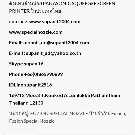
ตัวแทนจำหน่าย PANASONIC SQUEEGEE SCREEN
PRINTER ในประเทศไทย
contace: www.supanit2004.com
www.specialnozzle.com
Email:supanit_ud@supanit2004.com
E-mail : supanit_ud@yahoo.co.th
Skype supanit6
Phone +66(0)865990899
IDLine supanit2516
169/12 Moo.3 T.Kookod A.Lumlukka Pathumthani
Thailand 12130
หมวดหมู่:
FUZION SPECIAL NOZZLE
ป้ายกำกับ:
Fuzion
,
Fuzion Special Nozzle