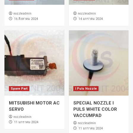
nozzleadmin
nozzleadmin
่16 สิงหาคม 2024
่14 มกราคม 2024
Spare Part
I Puls Nozzle
MITSUBISHI MOTOR AC
SPECIAL NOZZLE I
SERVO
PULS WHITE COLOR
VACCUMPAD
nozzleadmin
่11 มกราคม 2024
nozzleadmin
่11 มกราคม 2024