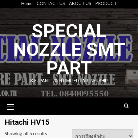
Skip
Home
CONTACT US
ABOUT US
PRODUCT
to
content
SPECIAL
NOZZLE SMT
PART
S.SUPANIT 2004 LIMITED PARTNERSHIP
Primary
Menu
Hitachi HV15
Showing all 5 results