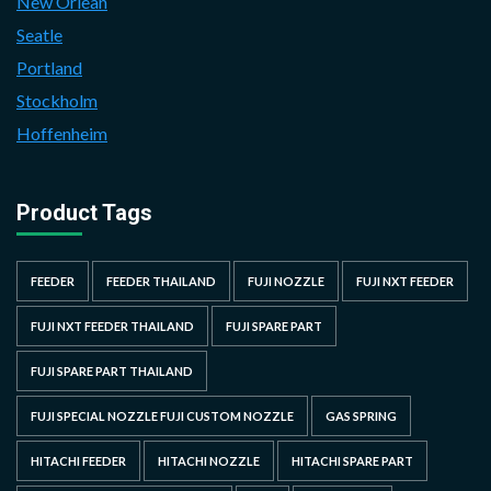
New Orlean
Seatle
Portland
Stockholm
Hoffenheim
Product Tags
FEEDER
FEEDER THAILAND
FUJI NOZZLE
FUJI NXT FEEDER
FUJI NXT FEEDER THAILAND
FUJI SPARE PART
FUJI SPARE PART THAILAND
FUJI SPECIAL NOZZLE FUJI CUSTOM NOZZLE
GAS SPRING
HITACHI FEEDER
HITACHI NOZZLE
HITACHI SPARE PART