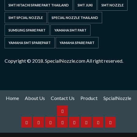
SMT HITACHI SPARE PART THAILAND
SMT JUKI
SMT NOZZLE
SMT SPCIAL NOZZLE
SPECIAL NOZZLE THAILAND
SUMSUNG SPARE PART
YAMAHA SMT PART
YAMAHA SMT SPAREPART
YAMAHA SPARE PART
Copyright © 2018. SpecialNozzle.com All right reserved.
Home
About Us
Contact Us
Product
SpcialNozzle
Product
Home
About
Contact
Spare
Yamaha
I
Hitachi
SpcialNozzle