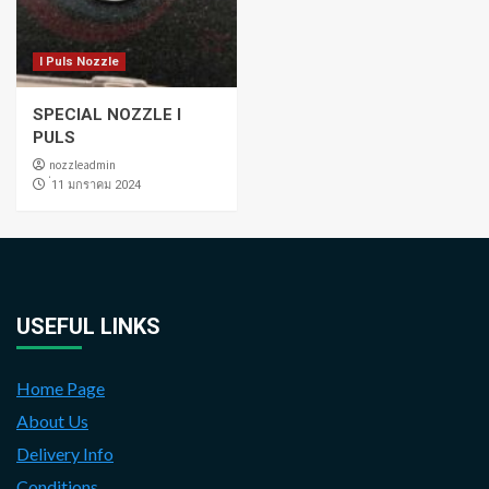
I Puls Nozzle
SPECIAL NOZZLE I
PULS
nozzleadmin
่11 มกราคม 2024
USEFUL LINKS
Home Page
About Us
Delivery Info
Conditions