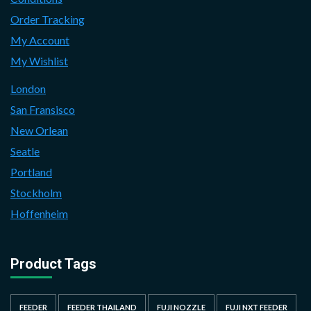
Order Tracking
My Account
My Wishlist
London
San Fransisco
New Orlean
Seatle
Portland
Stockholm
Hoffenheim
Product Tags
FEEDER
FEEDER THAILAND
FUJI NOZZLE
FUJI NXT FEEDER