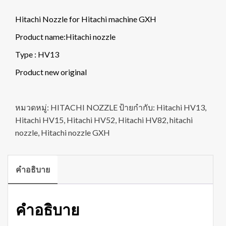
Hitachi Nozzle for Hitachi machine GXH
Product name:Hitachi nozzle
Type : HV13
Product new original
หมวดหมู่:
HITACHI NOZZLE
ป้ายกำกับ:
Hitachi HV13
,
Hitachi HV15
,
Hitachi HV52
,
Hitachi HV82
,
hitachi
nozzle
,
Hitachi nozzle GXH
คำอธิบาย
คำอธิบาย