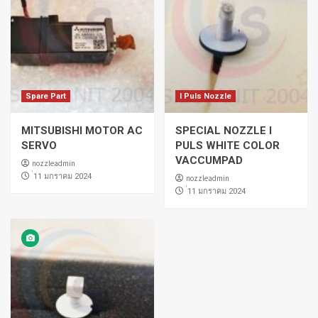
Spare Part
I Puls Nozzle
MITSUBISHI MOTOR AC
SPECIAL NOZZLE I
SERVO
PULS WHITE COLOR
VACCUMPAD
nozzleadmin
่11 มกราคม 2024
nozzleadmin
่11 มกราคม 2024