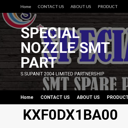
Skip
Home
CONTACT US
ABOUT US
PRODUCT
to
content
SPECIAL
NOZZLE SMT
PART
S.SUPANIT 2004 LIMITED PARTNERSHIP
Home
CONTACT US
ABOUT US
PRODUC
KXF0DX1BA00