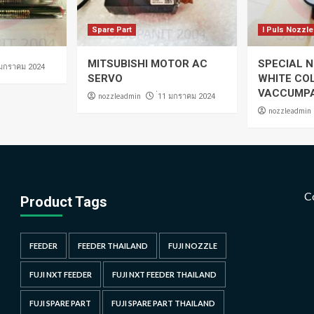
Spare Part
I Puls Nozzle
MITSUBISHI MOTOR AC
SPECIAL N
 มกราคม 2024
SERVO
WHITE CO
VACCUMP
nozzleadmin
่11 มกราคม 2024
nozzleadmin
C
Product Tags
FEEDER
FEEDER THAILAND
FUJI NOZZLE
FUJI NXT FEEDER
FUJI NXT FEEDER THAILAND
FUJI SPARE PART
FUJI SPARE PART THAILAND