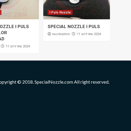
I Puls Nozzle
OZZLE I PULS
SPECIAL NOZZLE I PULS
LOR
nozzleadmin
่11 มกราคม 2024
AD
่11 มกราคม 2024
opyright © 2018. SpecialNozzle.com All right reserved.