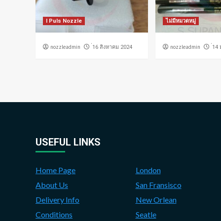
I Puls Nozzle
ไม่มีหมวดหมู่
nozzleadmin
nozzleadmin
่16 สิงหาคม 2024
่14
USEFUL LINKS
Home Page
London
About Us
San Fransisco
Delivery Info
New Orlean
Conditions
Seatle