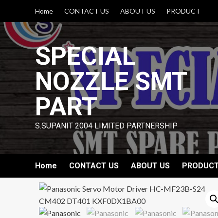
Skip
Home
CONTACT US
ABOUT US
PRODUCT
to
content
SPECIAL
NOZZLE SMT
PART
S.SUPANIT 2004 LIMITED PARTNERSHIP
Home
CONTACT US
ABOUT US
PRODUC