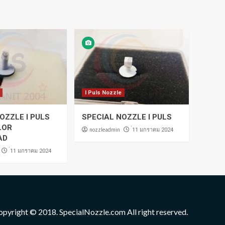
I Puls Nozzle
OZZLE I PULS
SPECIAL NOZZLE I PULS
LOR
nozzleadmin
่11 มกราคม 2024
AD
่11 มกราคม 2024
opyright © 2018. SpecialNozzle.com All right reserved.