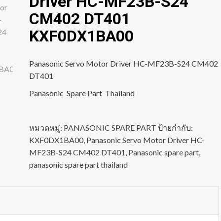
Driver HC-MF23B-S24
CM402 DT401
KXF0DX1BA00
Panasonic Servo Motor Driver HC-MF23B-S24 CM402
DT401
Panasonic Spare Part Thailand
หมวดหมู่:
PANASONIC SPARE PART
ป้ายกำกับ:
KXF0DX1BA00
,
Panasonic Servo Motor Driver HC-
MF23B-S24 CM402 DT401
,
Panasonic spare part
,
panasonic spare part thailand