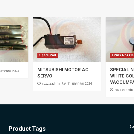
Spare Part
I Puls Nozzle
MITSUBISHI MOTOR AC
SPECIAL N
 มกราคม 2024
SERVO
WHITE CO
VACCUMP
nozzleadmin
่11 มกราคม 2024
nozzleadmin
C
Product Tags