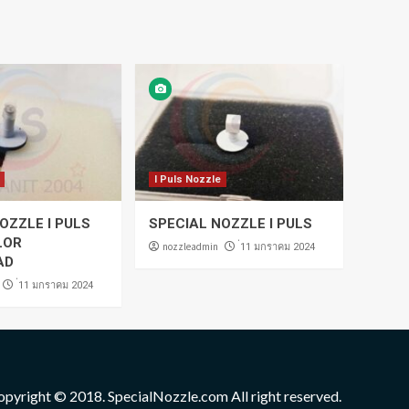
I Puls Nozzle
OZZLE I PULS
SPECIAL NOZZLE I PULS
LOR
nozzleadmin
่11 มกราคม 2024
AD
่11 มกราคม 2024
opyright © 2018. SpecialNozzle.com All right reserved.