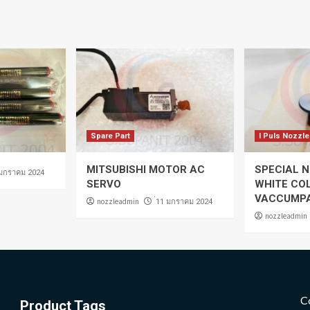
Spare Part
I Puls Nozzle
MITSUBISHI MOTOR AC
SPECIAL N
 มกราคม 2024
SERVO
WHITE CO
VACCUMP
nozzleadmin
่11 มกราคม 2024
nozzleadmin
C
Product Tags