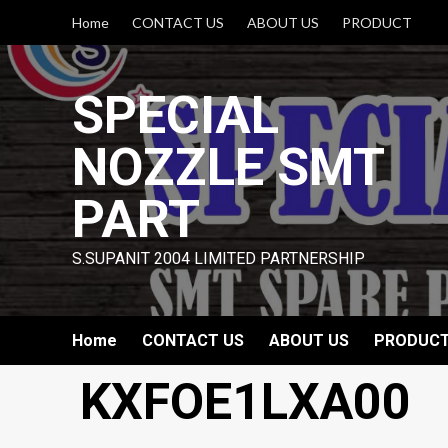
Skip
Home
CONTACT US
ABOUT US
PRODUCT
to
content
SPECIAL
NOZZLE SMT
PART
S.SUPANIT 2004 LIMITED PARTNERSHIP
Home
CONTACT US
ABOUT US
PRODUC
KXFOE1LXA00