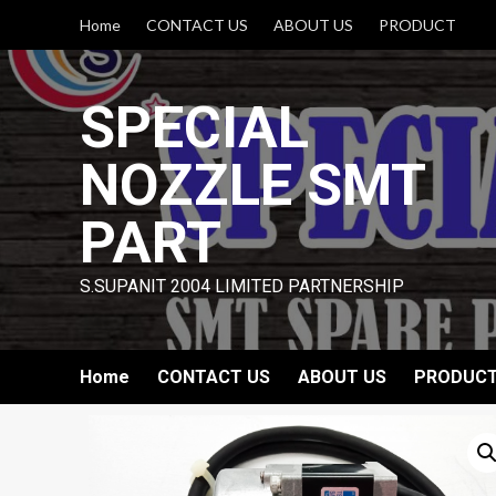
Skip
Home
CONTACT US
ABOUT US
PRODUCT
to
content
SPECIAL
NOZZLE SMT
PART
S.SUPANIT 2004 LIMITED PARTNERSHIP
Home
CONTACT US
ABOUT US
PRODUC