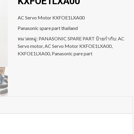
KXFOE1LXA00
AC Servo Motor KXFOE1LXA00
Panasonic spare part thailand
หมวดหมู่:
PANASONIC SPARE PART
ป้ายกำกับ:
AC
Servo motor
,
AC Servo Motor KXFOE1LXA00
,
KXFOE1LXA00
,
Panasonic pare part