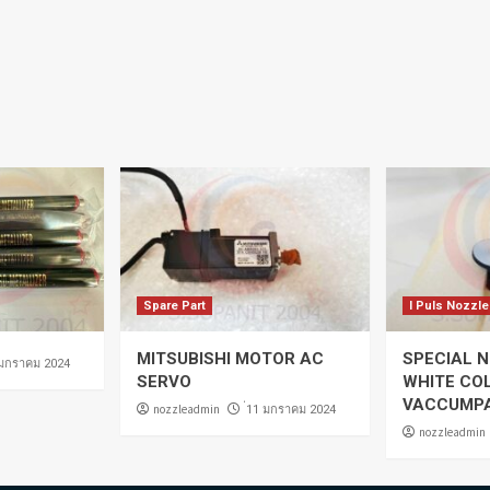
Spare Part
I Puls Nozzle
MITSUBISHI MOTOR AC
SPECIAL N
 มกราคม 2024
SERVO
WHITE CO
VACCUMP
nozzleadmin
่11 มกราคม 2024
nozzleadmin