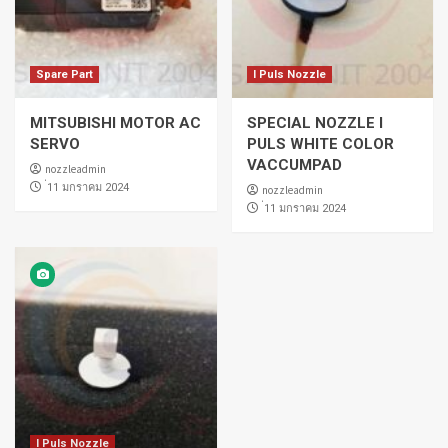
Spare Part
I Puls Nozzle
MITSUBISHI MOTOR AC
SPECIAL NOZZLE I
SERVO
PULS WHITE COLOR
VACCUMPAD
nozzleadmin
่11 มกราคม 2024
nozzleadmin
่11 มกราคม 2024
I Puls Nozzle