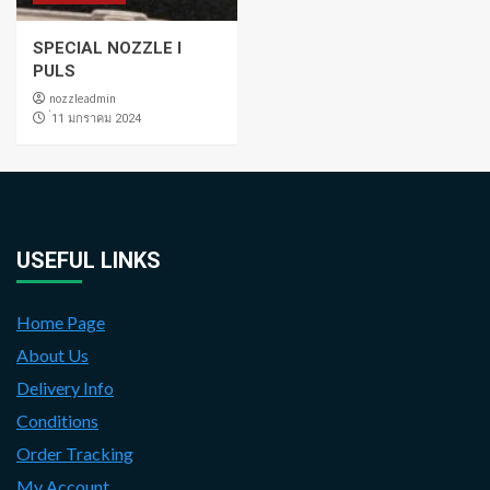
SPECIAL NOZZLE I
PULS
nozzleadmin
่11 มกราคม 2024
USEFUL LINKS
Home Page
About Us
Delivery Info
Conditions
Order Tracking
My Account