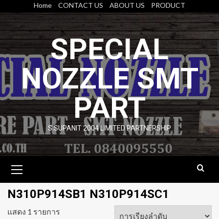
Skip
Home
CONTACT US
ABOUT US
PRODUCT
to
content
SPECIAL
NOZZLE SMT
PART
S.SUPANIT 2004 LIMITED PARTNERSHIP
Primary
Menu
N310P914SB1 N310P914SC1
แสดง 1 รายการ