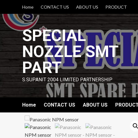
Skip
Home
CONTACT US
ABOUT US
PRODUCT
to
content
SPECIAL
NOZZLE SMT
PART
S.SUPANIT 2004 LIMITED PARTNERSHIP
Home
CONTACT US
ABOUT US
PRODUC