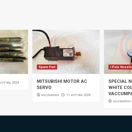
Spare Part
I Puls Nozzle
MITSUBISHI MOTOR AC
SPECIAL N
 มกราคม 2024
SERVO
WHITE CO
VACCUMP
nozzleadmin
่11 มกราคม 2024
nozzleadmin