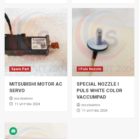
Spare Part
I Puls Nozzle
MITSUBISHI MOTOR AC
SPECIAL NOZZLE I
SERVO
PULS WHITE COLOR
VACCUMPAD
nozzleadmin
่11 มกราคม 2024
nozzleadmin
่11 มกราคม 2024