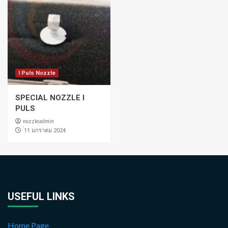
I Puls Nozzle
SPECIAL NOZZLE I
PULS
nozzleadmin
่11 มกราคม 2024
USEFUL LINKS
Home Page