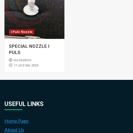
I Puls Nozzle
SPECIAL NOZZLE I
PULS
nozzleadmin
่11 มกราคม 2024
USEFUL LINKS
Home Page
About Us