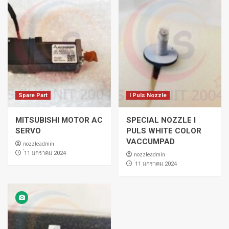
Spare Part
I Puls Nozzle
MITSUBISHI MOTOR AC
SPECIAL NOZZLE I
SERVO
PULS WHITE COLOR
VACCUMPAD
nozzleadmin
่11 มกราคม 2024
nozzleadmin
่11 มกราคม 2024