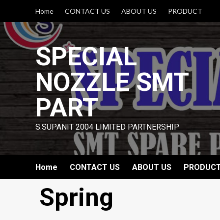
Skip
Home
CONTACT US
ABOUT US
PRODUCT
to
content
SPECIAL
NOZZLE SMT
PART
S.SUPANIT 2004 LIMITED PARTNERSHIP
Home
CONTACT US
ABOUT US
PRODUC
Spring