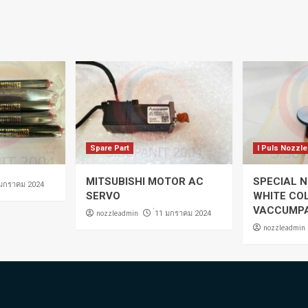
Spare Part
I Puls Nozzle
MITSUBISHI MOTOR AC
SPECIAL N
 มกราคม 2024
SERVO
WHITE CO
VACCUMP
nozzleadmin
่11 มกราคม 2024
nozzleadmin