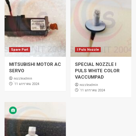
Spare Part
I Puls Nozzle
MITSUBISHI MOTOR AC
SPECIAL NOZZLE I
SERVO
PULS WHITE COLOR
VACCUMPAD
nozzleadmin
่11 มกราคม 2024
nozzleadmin
่11 มกราคม 2024