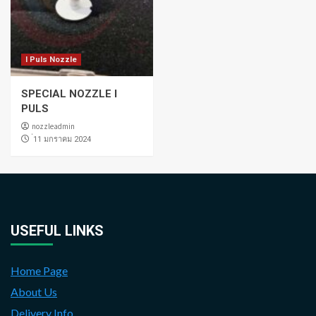
I Puls Nozzle
SPECIAL NOZZLE I
PULS
nozzleadmin
่11 มกราคม 2024
USEFUL LINKS
Home Page
About Us
Delivery Info