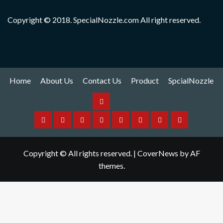
Copyright © 2018. SpecialNozzle.com All right reserved.
Home
About Us
Contact Us
Product
SpcialNozzle
Product
Home
About
Contact
Spare
Yamaha
I
Hitachi
SpcialNozzle
Us
Us
Part
Nozzle
Puls
Nozzle
Copyright © All rights reserved.
|
CoverNews
by AF
Nozzle
themes.