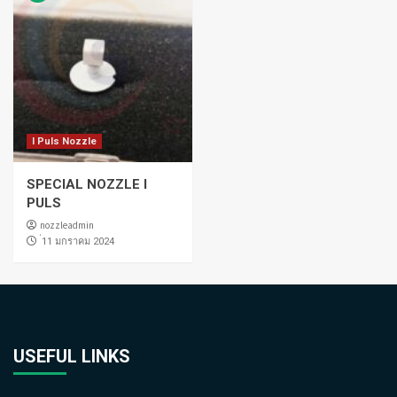
I Puls Nozzle
SPECIAL NOZZLE I
PULS
nozzleadmin
่11 มกราคม 2024
USEFUL LINKS