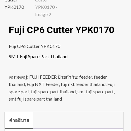
Fuji CP6 Cutter YPK0170
Fuji CP6 Cutter YPK0170
SMT Fuji Spare Part Thailand
หมวดหมู่:
FUJI FEEDER
ป้ายกำกับ:
feeder
,
feeder
thailand
,
Fuji NXT Feeder
,
fuji nxt feeder thailand
,
Fuji
spare part
,
fuji spare part thailand
,
smt fuji spare part
,
smt fuji spare part thailand
คำอธิบาย