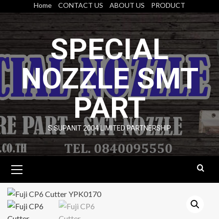
Skip
Home
CONTACT US
ABOUT US
PRODUCT
to
content
SPECIAL
NOZZLE SMT
PART
S.SUPANIT 2004 LIMITED PARTNERSHIP
Primary
Menu