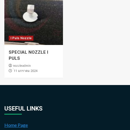
I Puls Nozzle
SPECIAL NOZZLE I
PULS
nozzleadmin
่11 มกราคม 2024
USEFUL LINKS
Home Page