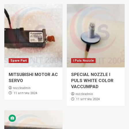
Spare Part
I Puls Nozzle
MITSUBISHI MOTOR AC
SPECIAL NOZZLE I
SERVO
PULS WHITE COLOR
VACCUMPAD
nozzleadmin
่11 มกราคม 2024
nozzleadmin
่11 มกราคม 2024