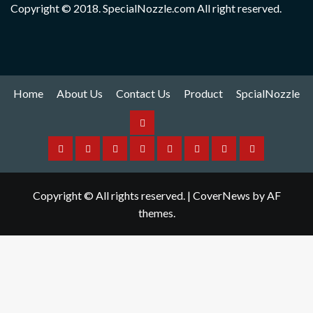
Copyright © 2018. SpecialNozzle.com All right reserved.
Home
About Us
Contact Us
Product
SpcialNozzle
Product
Home
About
Contact
Spare
Yamaha
I
Hitachi
SpcialNozzle
Us
Us
Part
Nozzle
Puls
Nozzle
Copyright © All rights reserved.
|
CoverNews
by AF
Nozzle
themes.