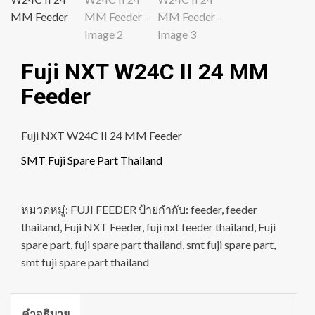
Fuji NXT W24C II 24 MM
Feeder
Fuji NXT W24C II 24 MM Feeder
SMT Fuji Spare Part Thailand
หมวดหมู่:
FUJI FEEDER
ป้ายกำกับ:
feeder
,
feeder
thailand
,
Fuji NXT Feeder
,
fuji nxt feeder thailand
,
Fuji
spare part
,
fuji spare part thailand
,
smt fuji spare part
,
smt fuji spare part thailand
คำอธิบาย