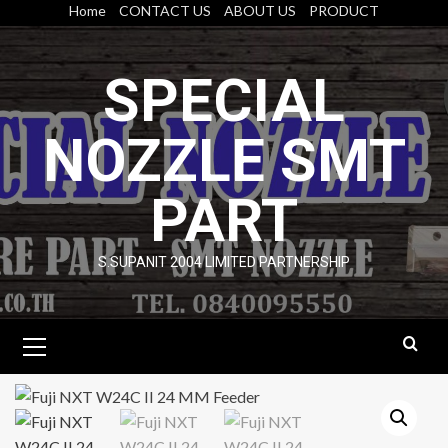
Skip
Home
CONTACT US
ABOUT US
PRODUCT
to
content
SPECIAL
NOZZLE SMT
PART
S.SUPANIT 2004 LIMITED PARTNERSHIP
Primary
Menu