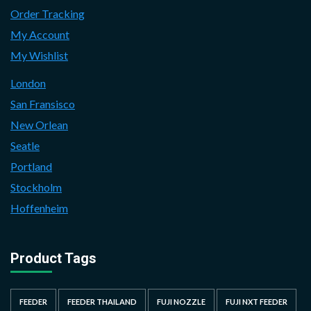
Order Tracking
My Account
My Wishlist
London
San Fransisco
New Orlean
Seatle
Portland
Stockholm
Hoffenheim
Product Tags
FEEDER
FEEDER THAILAND
FUJI NOZZLE
FUJI NXT FEEDER