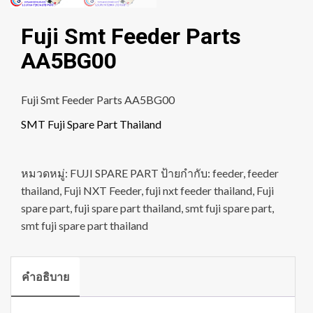
Fuji Smt Feeder Parts
AA5BG00
Fuji Smt Feeder Parts AA5BG00
SMT Fuji Spare Part Thailand
หมวดหมู่:
FUJI SPARE PART
ป้ายกำกับ:
feeder
,
feeder
thailand
,
Fuji NXT Feeder
,
fuji nxt feeder thailand
,
Fuji
spare part
,
fuji spare part thailand
,
smt fuji spare part
,
smt fuji spare part thailand
คำอธิบาย