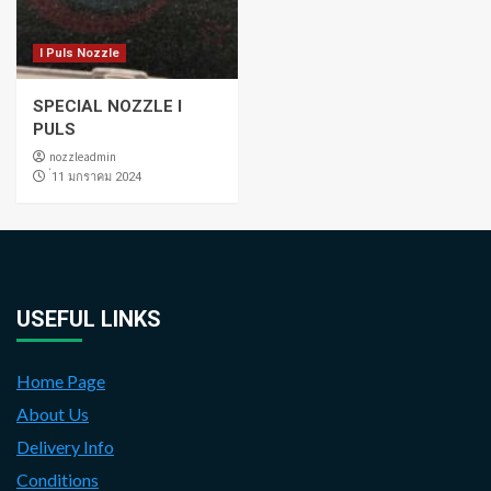
I Puls Nozzle
SPECIAL NOZZLE I
PULS
nozzleadmin
่11 มกราคม 2024
USEFUL LINKS
Home Page
About Us
Delivery Info
Conditions