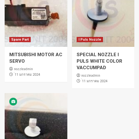
Spare Part
I Puls Nozzle
MITSUBISHI MOTOR AC
SPECIAL NOZZLE I
SERVO
PULS WHITE COLOR
VACCUMPAD
nozzleadmin
่11 มกราคม 2024
nozzleadmin
่11 มกราคม 2024