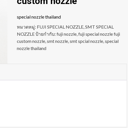
custom nozzle
special nozzle thailand
หมวดหมู่:
FUJI SPECIAL NOZZLE
,
SMT SPECIAL
NOZZLE
ป้ายกำกับ:
fuji nozzle
,
fuji special nozzle fuji
custom nozzle
,
smt nozzle
,
smt spcial nozzle
,
special
nozzle thailand