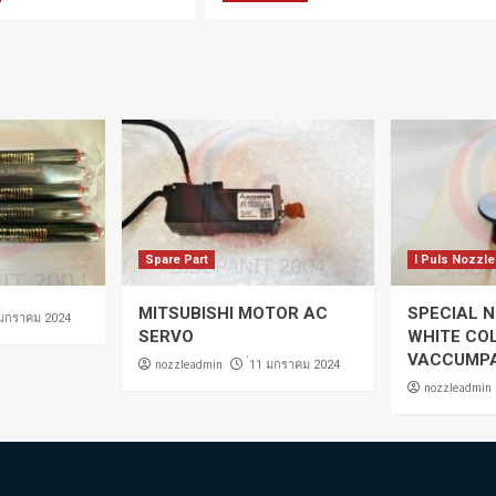
Spare Part
I Puls Nozzle
MITSUBISHI MOTOR AC
SPECIAL N
 มกราคม 2024
SERVO
WHITE CO
VACCUMP
nozzleadmin
่11 มกราคม 2024
nozzleadmin