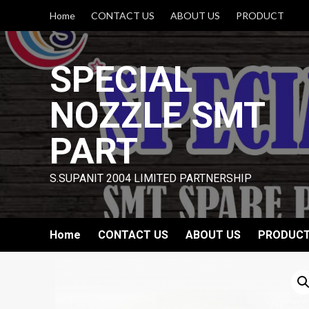
Skip
Home
CONTACT US
ABOUT US
PRODUCT
to
content
SPECIAL
NOZZLE SMT
PART
S.SUPANIT 2004 LIMITED PARTNERSHIP
Home
CONTACT US
ABOUT US
PRODUC