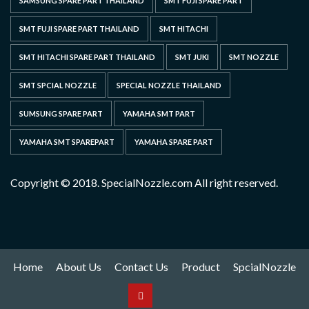
SAMSUNG SPARE PART THAILAND
SMT FUJI SPARE PART
SMT FUJI SPARE PART THAILAND
SMT HITACHI
SMT HITACHI SPARE PART THAILAND
SMT JUKI
SMT NOZZLE
SMT SPCIAL NOZZLE
SPECIAL NOZZLE THAILAND
SUMSUNG SPARE PART
YAMAHA SMT PART
YAMAHA SMT SPAREPART
YAMAHA SPARE PART
Copyright © 2018. SpecialNozzle.com All right reserved.
Home
About Us
Contact Us
Product
SpcialNozzle
Product