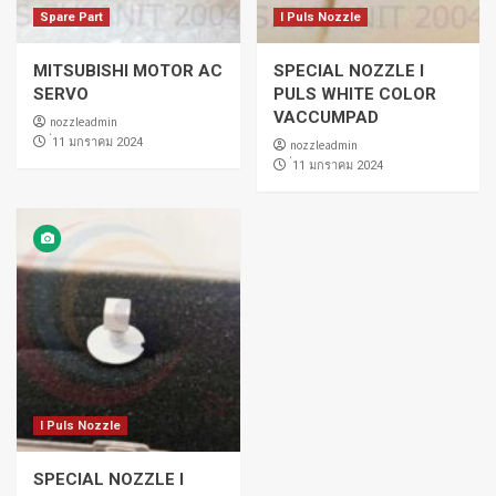
Spare Part
I Puls Nozzle
MITSUBISHI MOTOR AC
SPECIAL NOZZLE I
SERVO
PULS WHITE COLOR
VACCUMPAD
nozzleadmin
่11 มกราคม 2024
nozzleadmin
่11 มกราคม 2024
I Puls Nozzle
SPECIAL NOZZLE I