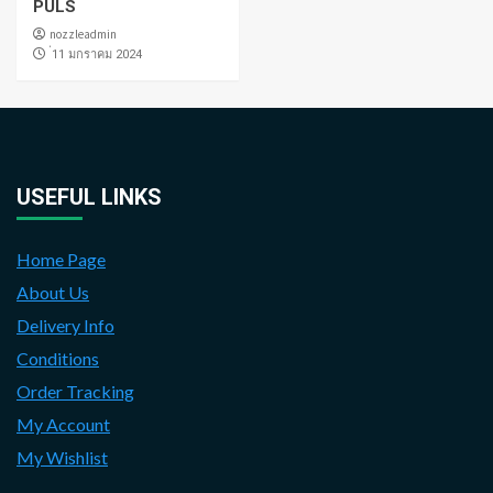
PULS
nozzleadmin
่11 มกราคม 2024
USEFUL LINKS
Home Page
About Us
Delivery Info
Conditions
Order Tracking
My Account
My Wishlist