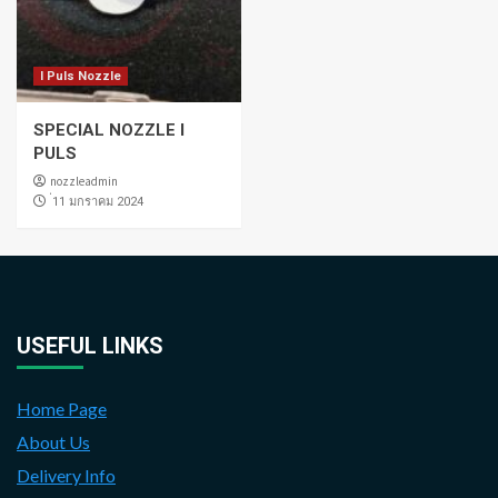
I Puls Nozzle
SPECIAL NOZZLE I
PULS
nozzleadmin
่11 มกราคม 2024
USEFUL LINKS
Home Page
About Us
Delivery Info