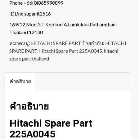
Phone +66(0)865990899
IDLine supanit2516
169/12 Moo.3 T.Kookod A.Lumlukka Pathumthani
Thailand 12130
หมวดหมู่:
HITACHI SPARE PART
ป้ายกำกับ:
HITACHI
SPARE PART
,
Hitachi Spare Part 225A0045
,
hitachi
spare part thailand
คำอธิบาย
คำอธิบาย
Hitachi Spare Part
225A0045