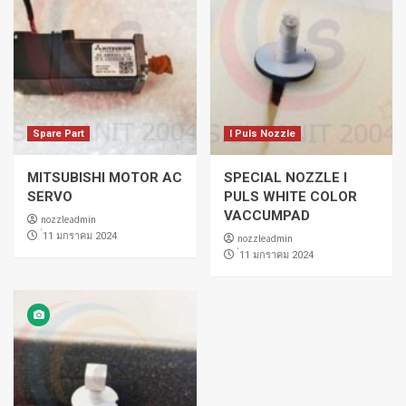
Spare Part
I Puls Nozzle
MITSUBISHI MOTOR AC
SPECIAL NOZZLE I
SERVO
PULS WHITE COLOR
VACCUMPAD
nozzleadmin
่11 มกราคม 2024
nozzleadmin
่11 มกราคม 2024