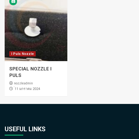
I Puls Nozzle
SPECIAL NOZZLE I
PULS
nozzleadmin
่11 มกราคม 2024
USEFUL LINKS