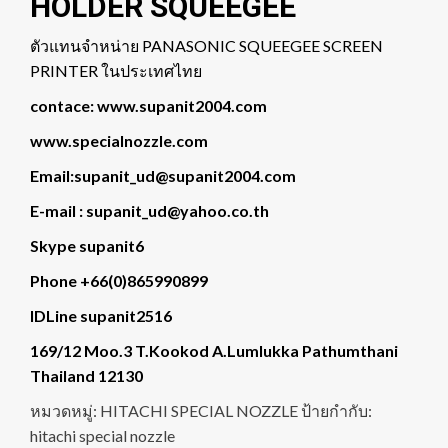
HOLDER SQUEEGEE
ตัวแทนจำหน่าย PANASONIC SQUEEGEE SCREEN
PRINTER ในประเทศไทย
contace: www.supanit2004.com
www.specialnozzle.com
Email:supanit_ud@supanit2004.com
E-mail : supanit_ud@yahoo.co.th
Skype supanit6
Phone +66(0)865990899
IDLine supanit2516
169/12 Moo.3 T.Kookod A.Lumlukka Pathumthani
Thailand 12130
หมวดหมู่:
HITACHI SPECIAL NOZZLE
ป้ายกำกับ:
hitachi special nozzle