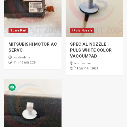
Spare Part
I Puls Nozzle
MITSUBISHI MOTOR AC
SPECIAL NOZZLE I
SERVO
PULS WHITE COLOR
VACCUMPAD
nozzleadmin
่11 มกราคม 2024
nozzleadmin
่11 มกราคม 2024