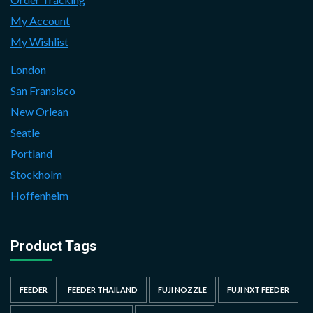
My Account
My Wishlist
London
San Fransisco
New Orlean
Seatle
Portland
Stockholm
Hoffenheim
Product Tags
FEEDER
FEEDER THAILAND
FUJI NOZZLE
FUJI NXT FEEDER