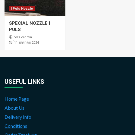
I Puls Nozzle
SPECIAL NOZZLE I
PULS
nozzleadmin
่11 มกราคม 2024
USEFUL LINKS
Home Page
About Us
Delivery Info
Conditions
Order Tracking