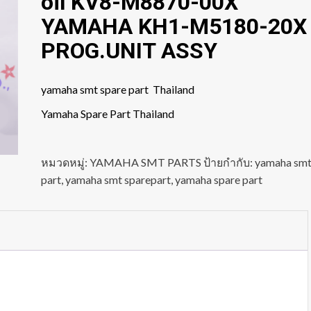
oil KV8-M8870-00X
YAMAHA KH1-M5180-20X
PROG.UNIT ASSY
yamaha smt spare part Thailand
Yamaha Spare Part Thailand
หมวดหมู่:
YAMAHA SMT PARTS
ป้ายกำกับ:
yamaha sm
part
,
yamaha smt sparepart
,
yamaha spare part