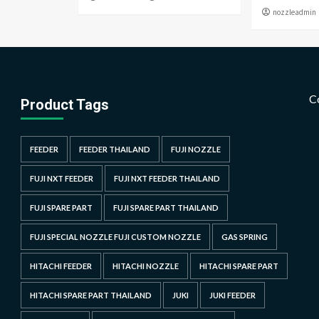
nozzleadmin
C
Product Tags
FEEDER
FEEDER THAILAND
FUJI NOZZLE
FUJI NXT FEEDER
FUJI NXT FEEDER THAILAND
FUJI SPARE PART
FUJI SPARE PART THAILAND
FUJI SPECIAL NOZZLE FUJI CUSTOM NOZZLE
GAS SPRING
HITACHI FEEDER
HITACHI NOZZLE
HITACHI SPARE PART
HITACHI SPARE PART THAILAND
JUKI
JUKI FEEDER