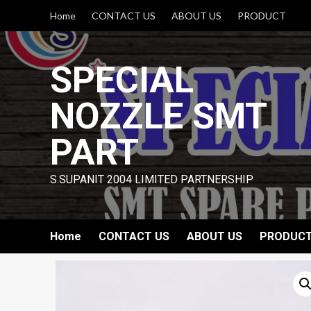
Skip
Home
CONTACT US
ABOUT US
PRODUCT
to
content
SPECIAL
NOZZLE SMT
PART
S.SUPANIT 2004 LIMITED PARTNERSHIP
Home
CONTACT US
ABOUT US
PRODUC