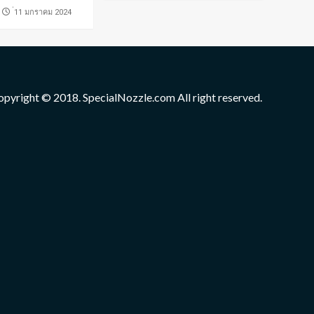
่11 มกราคม 2024
opyright © 2018. SpecialNozzle.com All right reserved.