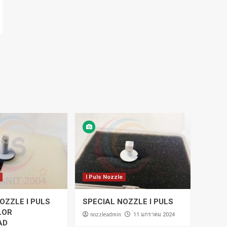
I Puls Nozzle
OZZLE I PULS
SPECIAL NOZZLE I PULS
LOR
nozzleadmin
่11 มกราคม 2024
AD