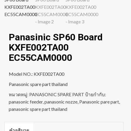
Panasinic SP60 Board
KXFE002TA00
EC55CAM0000
Model NO.: KXFE002TA00
Panasonic spare part thailand
หมวดหมู่:
PANASONIC SPARE PART
ป้ายกำกับ:
panasonic feeder
,
panasonic nozze
,
Panasonic pare part
,
panasonic spare part thailand
คำอธิบาย