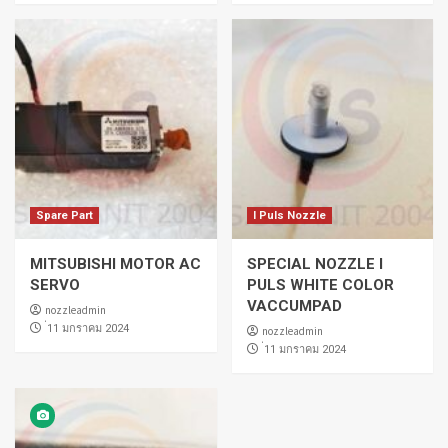
Spare Part
I Puls Nozzle
MITSUBISHI MOTOR AC
SPECIAL NOZZLE I
SERVO
PULS WHITE COLOR
VACCUMPAD
nozzleadmin
่11 มกราคม 2024
nozzleadmin
่11 มกราคม 2024