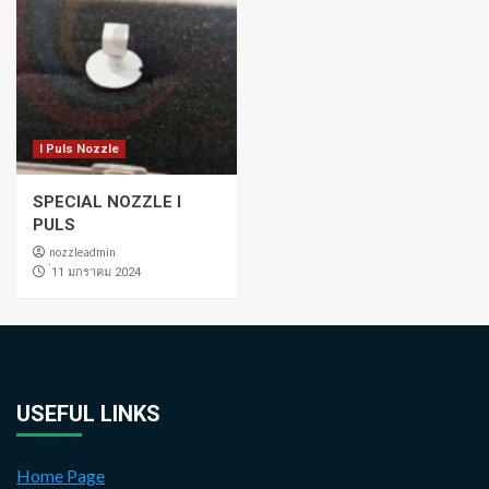
I Puls Nozzle
SPECIAL NOZZLE I
PULS
nozzleadmin
่11 มกราคม 2024
USEFUL LINKS
Home Page