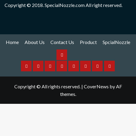
Copyright © 2018. SpecialNozzle.com All right reserved.
Home
About Us
Contact Us
Product
SpcialNozzle
Product
Home
About
Contact
Spare
Yamaha
I
Hitachi
SpcialNozzle
Us
Us
Part
Nozzle
Puls
Nozzle
Copyright © All rights reserved.
|
CoverNews
by AF
Nozzle
themes.