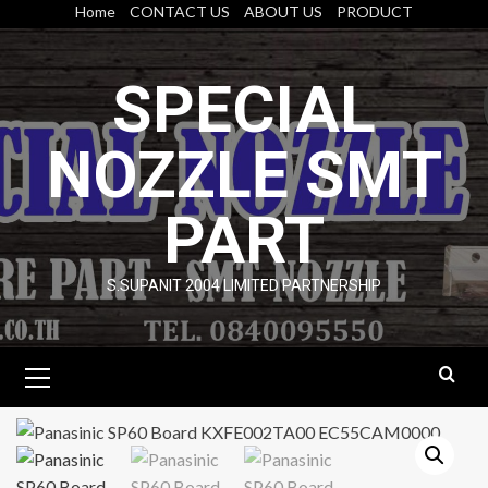
Skip
Home
CONTACT US
ABOUT US
PRODUCT
to
content
SPECIAL
NOZZLE SMT
PART
S.SUPANIT 2004 LIMITED PARTNERSHIP
Primary
Menu