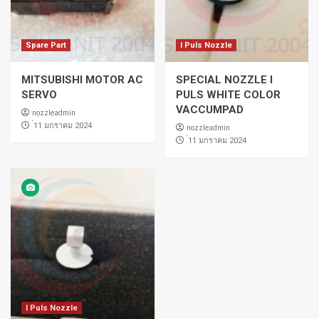
Spare Part
I Puls Nozzle
MITSUBISHI MOTOR AC
SPECIAL NOZZLE I
SERVO
PULS WHITE COLOR
VACCUMPAD
nozzleadmin
่11 มกราคม 2024
nozzleadmin
่11 มกราคม 2024
I Puls Nozzle