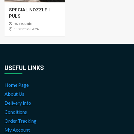
SPECIAL NOZZLE I
PULS
nozzleadmin
่11 มกราคม 2024
USEFUL LINKS
Home Page
About Us
Delivery Info
Conditions
Order Tracking
My Account