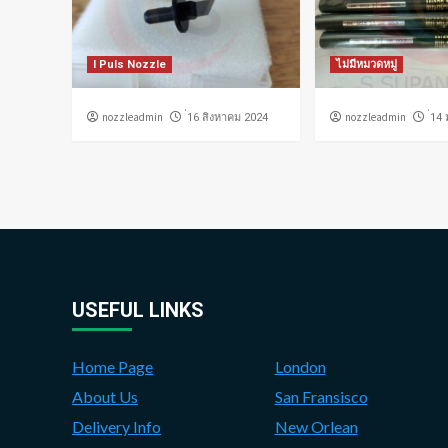
I Puls Nozzle
ไม่มีหมวดหมู่
nozzleadmin
nozzleadmin
่16 สิงหาคม 2024
่14
USEFUL LINKS
Home Page
London
About Us
San Fransisco
Delivery Info
New Orlean