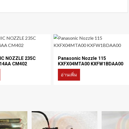
C NOZZLE 235C
Panasonic Nozzle 115
14AA CM402
KXFX04MTA00 KXFW1BDAA00
อ่านเพิ่ม