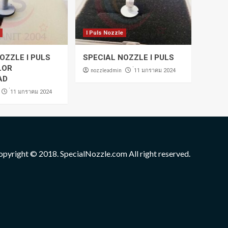
I Puls Nozzle
OZZLE I PULS
SPECIAL NOZZLE I PULS
LOR
nozzleadmin
่11 มกราคม 2024
AD
่11 มกราคม 2024
opyright © 2018. SpecialNozzle.com All right reserved.