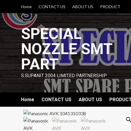
Skip
Home
CONTACT US
ABOUT US
PRODUCT
to
content
SPECIAL
NOZZLE SMT
PART
S.SUPANIT 2004 LIMITED PARTNERSHIP
Home
CONTACT US
ABOUT US
PRODUC