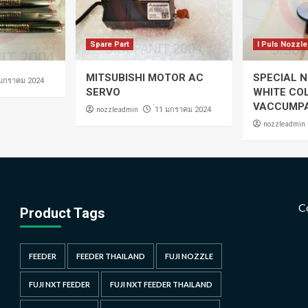
Spare Part
I Puls Nozzle
MITSUBISHI MOTOR AC
SPECIAL N
 มกราคม 2024
SERVO
WHITE CO
VACCUMP
nozzleadmin
่11 มกราคม 2024
nozzleadmin
C
Product Tags
FEEDER
FEEDER THAILAND
FUJI NOZZLE
FUJI NXT FEEDER
FUJI NXT FEEDER THAILAND