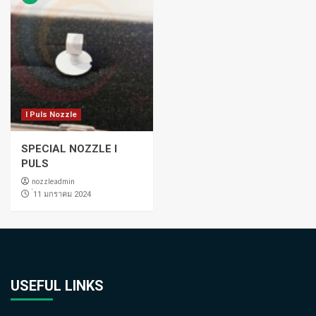
I Puls Nozzle
SPECIAL NOZZLE I
PULS
nozzleadmin
่11 มกราคม 2024
USEFUL LINKS