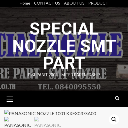
Skip
Home
CONTACT US
ABOUT US
PRODUCT
to
content
SPECIAL
NOZZLE SMT
PART
S.SUPANIT 2004 LIMITED PARTNERSHIP
Primary
Menu