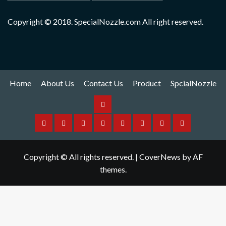
Copyright © 2018. SpecialNozzle.com All right reserved.
Home
About Us
Contact Us
Product
SpcialNozzle
Product
Home
About
Contact
Spare
Yamaha
I
Hitachi
SpcialNozzle
Us
Us
Part
Nozzle
Puls
Nozzle
Copyright © All rights reserved.
|
CoverNews
by AF
Nozzle
themes.