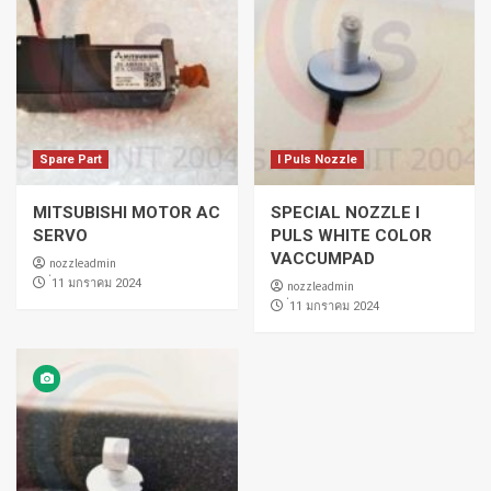
Spare Part
I Puls Nozzle
MITSUBISHI MOTOR AC
SPECIAL NOZZLE I
SERVO
PULS WHITE COLOR
VACCUMPAD
nozzleadmin
่11 มกราคม 2024
nozzleadmin
่11 มกราคม 2024