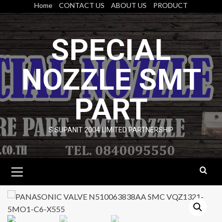
Skip
Home
CONTACT US
ABOUT US
PRODUCT
to
content
SPECIAL
NOZZLE SMT
PART
S.SUPANIT 2004 LIMITED PARTNERSHIP
Primary
Menu