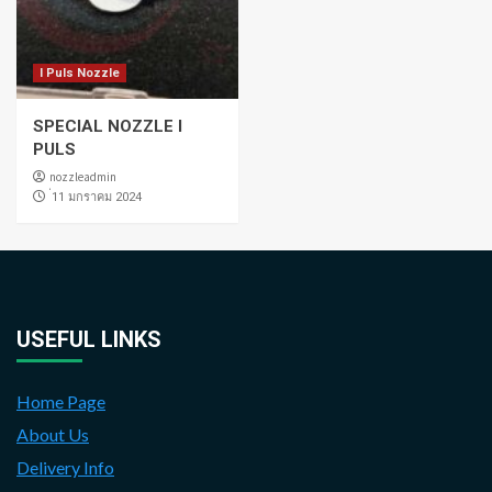
I Puls Nozzle
SPECIAL NOZZLE I
PULS
nozzleadmin
่11 มกราคม 2024
USEFUL LINKS
Home Page
About Us
Delivery Info