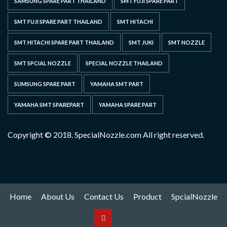
SAMSUNG SPARE PART THAILAND
SMT FUJI SPARE PART
SMT FUJI SPARE PART THAILAND
SMT HITACHI
SMT HITACHI SPARE PART THAILAND
SMT JUKI
SMT NOZZLE
SMT SPCIAL NOZZLE
SPECIAL NOZZLE THAILAND
SUMSUNG SPARE PART
YAMAHA SMT PART
YAMAHA SMT SPAREPART
YAMAHA SPARE PART
Copyright © 2018. SpecialNozzle.com All right reserved.
Home
About Us
Contact Us
Product
SpcialNozzle
Product