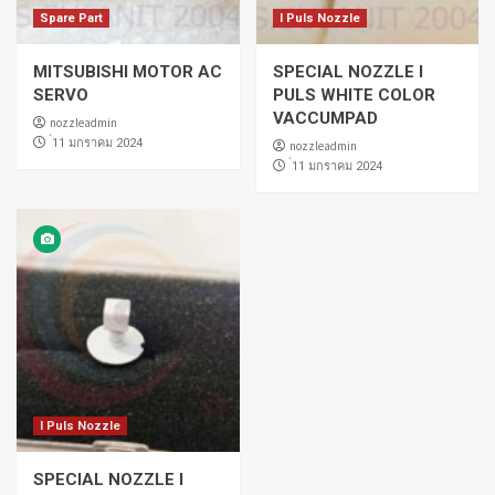
Spare Part
I Puls Nozzle
MITSUBISHI MOTOR AC
SPECIAL NOZZLE I
SERVO
PULS WHITE COLOR
VACCUMPAD
nozzleadmin
่11 มกราคม 2024
nozzleadmin
่11 มกราคม 2024
I Puls Nozzle
SPECIAL NOZZLE I