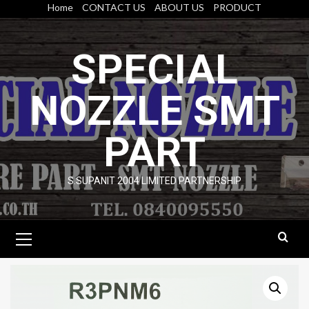
Skip
Home
CONTACT US
ABOUT US
PRODUCT
to
content
SPECIAL
NOZZLE SMT
PART
S.SUPANIT 2004 LIMITED PARTNERSHIP
Primary
Menu