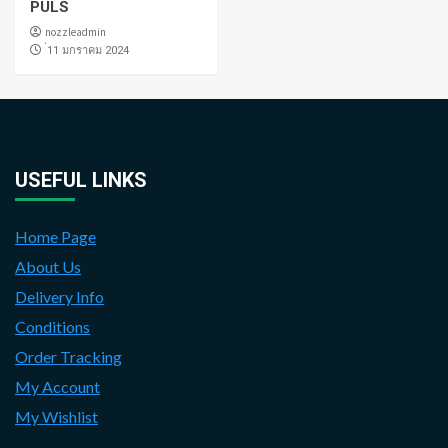
PULS
nozzleadmin
่11 มกราคม 2024
USEFUL LINKS
Home Page
About Us
Delivery Info
Conditions
Order Tracking
My Account
My Wishlist