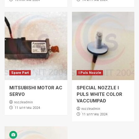
Spare Part
I Puls Nozzle
MITSUBISHI MOTOR AC
SPECIAL NOZZLE I
SERVO
PULS WHITE COLOR
VACCUMPAD
nozzleadmin
่11 มกราคม 2024
nozzleadmin
่11 มกราคม 2024