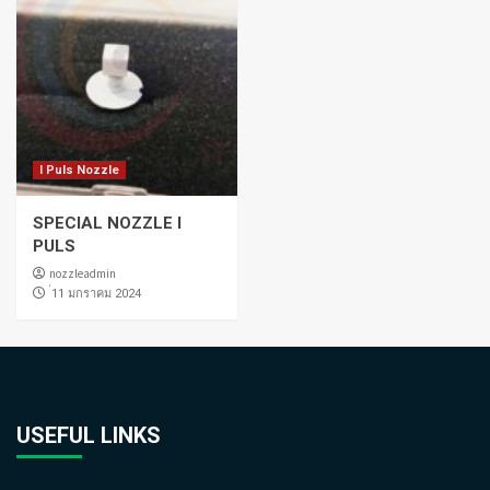
I Puls Nozzle
SPECIAL NOZZLE I
PULS
nozzleadmin
่11 มกราคม 2024
USEFUL LINKS