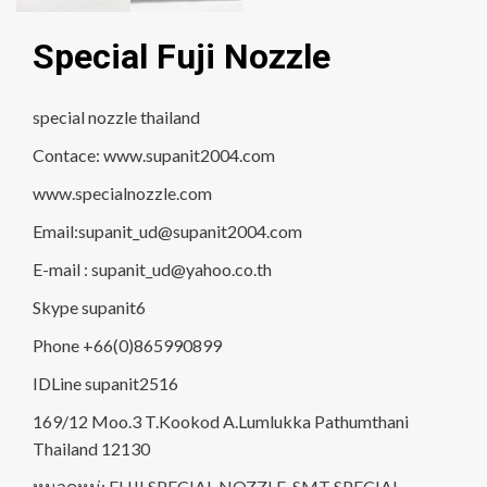
Special Fuji Nozzle
special nozzle thailand
Contace: www.supanit2004.com
www.specialnozzle.com
Email:supanit_ud@supanit2004.com
E-mail : supanit_ud@yahoo.co.th
Skype supanit6
Phone +66(0)865990899
IDLine supanit2516
169/12 Moo.3 T.Kookod A.Lumlukka Pathumthani
Thailand 12130
หมวดหมู่:
FUJI SPECIAL NOZZLE
,
SMT SPECIAL