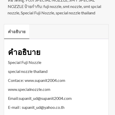
NOZZLE
ป้ายกำกับ:
fuji nozzle
,
smt nozzle
,
smt spcial
nozzle
,
Special Fuji Nozzle
,
special nozzle thailand
คำอธิบาย
คำอธิบาย
Special Fuji Nozzle
special nozzle thailand
Contace: www.supanit2004.com
www.specialnozzle.com
Email:supanit_ud@supanit2004.com
E-mail : supanit_ud@yahoo.co.th