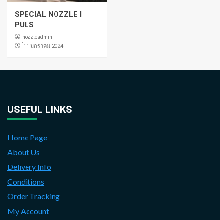
SPECIAL NOZZLE I
PULS
nozzleadmin
่11 มกราคม 2024
USEFUL LINKS
Home Page
About Us
Delivery Info
Conditions
Order Tracking
My Account