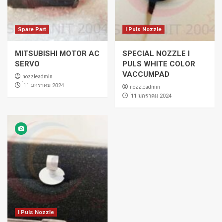
Spare Part
I Puls Nozzle
MITSUBISHI MOTOR AC
SPECIAL NOZZLE I
SERVO
PULS WHITE COLOR
VACCUMPAD
nozzleadmin
่11 มกราคม 2024
nozzleadmin
่11 มกราคม 2024
I Puls Nozzle