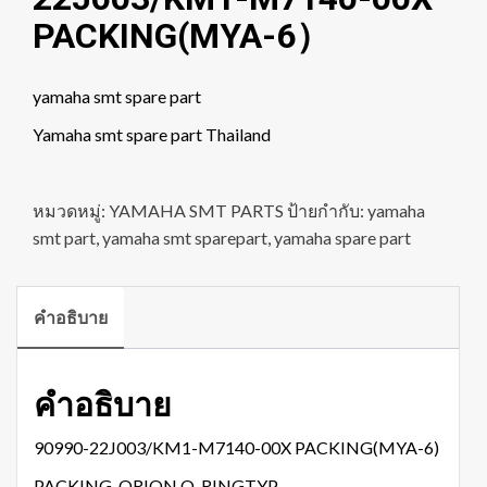
PACKING(MYA-6）
yamaha smt spare part
Yamaha smt spare part Thailand
หมวดหมู่:
YAMAHA SMT PARTS
ป้ายกำกับ:
yamaha
smt part
,
yamaha smt sparepart
,
yamaha spare part
คำอธิบาย
คำอธิบาย
90990-22J003/KM1-M7140-00X PACKING(MYA-6)
PACKING, ORION O-RINGTYP