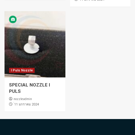
I Puls Nozzle
SPECIAL NOZZLE I
PULS
nozzleadmin
่11 มกราคม 2024