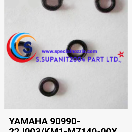
YAMAHA 90990-
22J003/KM1-M7140-00X