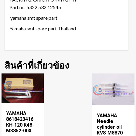
Part nr.: 5322 532 12545
yamaha smt spare part
Yamaha smt spare part Thailand
สินค้าที่เกี่ยวข้อง
YAMAHA
YAMAHA
8618423416
Needle
KH-120 K48-
cylinder oil
M3852-00X
KV8-M8870-