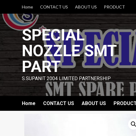
Skip
Home
CONTACT US
ABOUT US
PRODUCT
to
content
SPECIAL
NOZZLE SMT
PART
S.SUPANIT 2004 LIMITED PARTNERSHIP
Home
CONTACT US
ABOUT US
PRODUC