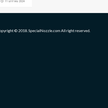
่11 มกราคม 2024
opyright © 2018. SpecialNozzle.com All right reserved.