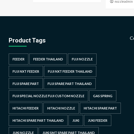
nozzleadmin
C
Product Tags
FEEDER
FEEDER THAILAND
FUJI NOZZLE
FUJI NXT FEEDER
FUJI NXT FEEDER THAILAND
FUJI SPARE PART
FUJI SPARE PART THAILAND
FUJI SPECIAL NOZZLE FUJI CUSTOM NOZZLE
GAS SPRING
HITACHI FEEDER
HITACHI NOZZLE
HITACHI SPARE PART
HITACHI SPARE PART THAILAND
JUKI
JUKI FEEDER
JUKI NOZZLE
JUKI SMT SPARE PART THAILAND