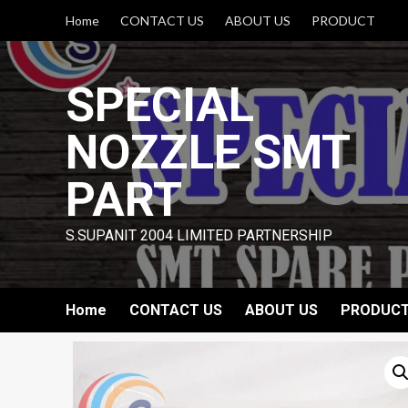
Skip
Home
CONTACT US
ABOUT US
PRODUCT
to
content
SPECIAL
NOZZLE SMT
PART
S.SUPANIT 2004 LIMITED PARTNERSHIP
Home
CONTACT US
ABOUT US
PRODUC