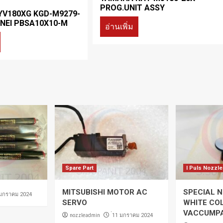
PROG.UNIT ASSY
V180XG KGD-M9279-
NEI PBSA10X10-M
อ่านเพิ่ม
Spare Part
I Puls Nozzle
MITSUBISHI MOTOR AC
SPECIAL N
 มกราคม 2024
SERVO
WHITE CO
VACCUMP
nozzleadmin
่11 มกราคม 2024