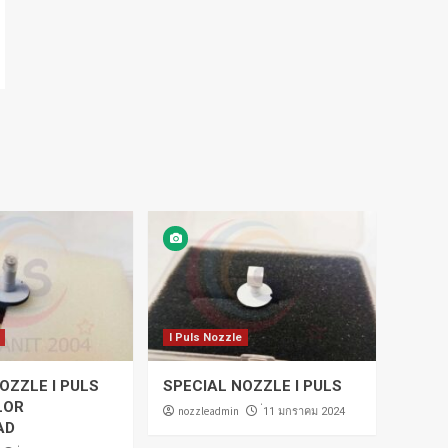
I Puls Nozzle
OZZLE I PULS
SPECIAL NOZZLE I PULS
LOR
nozzleadmin
่11 มกราคม 2024
AD