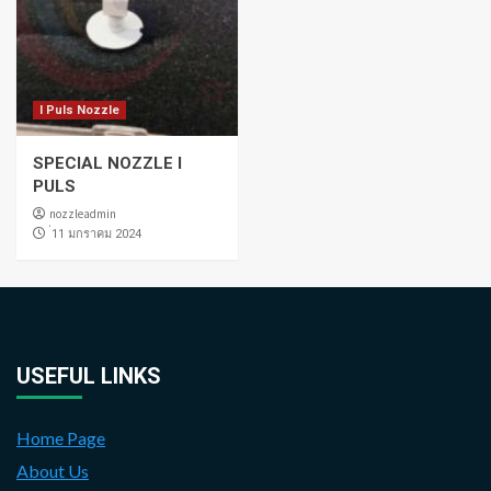
I Puls Nozzle
SPECIAL NOZZLE I
PULS
nozzleadmin
่11 มกราคม 2024
USEFUL LINKS
Home Page
About Us