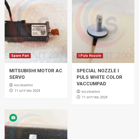
Spare Part
I Puls Nozzle
MITSUBISHI MOTOR AC
SPECIAL NOZZLE I
SERVO
PULS WHITE COLOR
VACCUMPAD
nozzleadmin
่11 มกราคม 2024
nozzleadmin
่11 มกราคม 2024