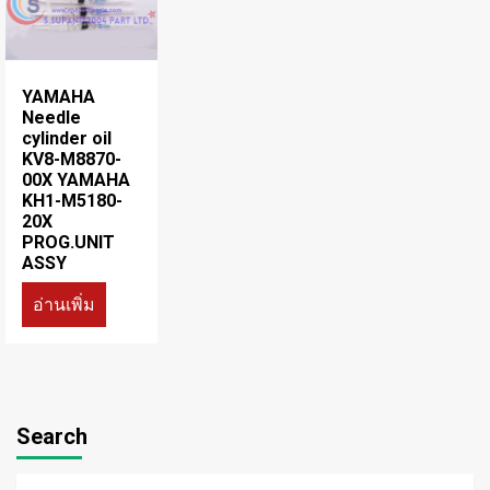
YAMAHA
Needle
cylinder oil
KV8-M8870-
00X YAMAHA
KH1-M5180-
20X
PROG.UNIT
ASSY
อ่านเพิ่ม
Search