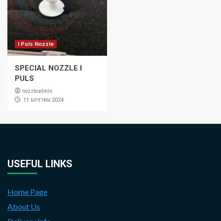
I Puls Nozzle
SPECIAL NOZZLE I
PULS
nozzleadmin
่11 มกราคม 2024
USEFUL LINKS
Home Page
About Us