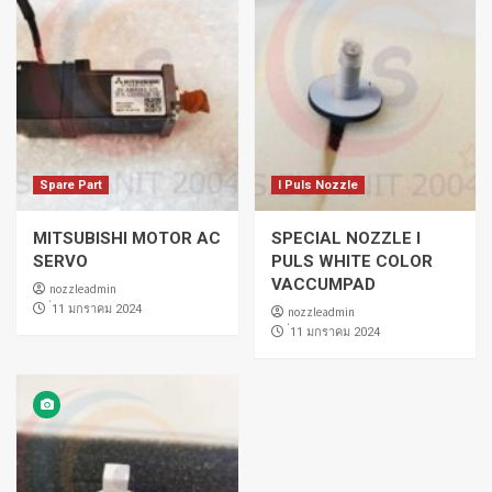
Spare Part
I Puls Nozzle
MITSUBISHI MOTOR AC
SPECIAL NOZZLE I
SERVO
PULS WHITE COLOR
VACCUMPAD
nozzleadmin
่11 มกราคม 2024
nozzleadmin
่11 มกราคม 2024