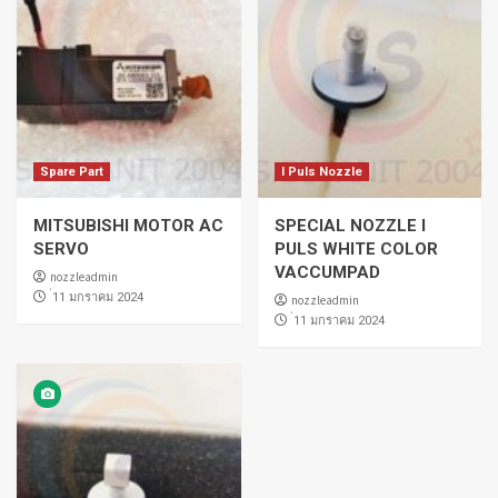
Spare Part
I Puls Nozzle
MITSUBISHI MOTOR AC
SPECIAL NOZZLE I
SERVO
PULS WHITE COLOR
VACCUMPAD
nozzleadmin
่11 มกราคม 2024
nozzleadmin
่11 มกราคม 2024