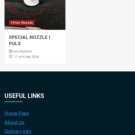
I Puls Nozzle
SPECIAL NOZZLE I
PULS
nozzleadmin
่11 มกราคม 2024
USEFUL LINKS
Home Page
About Us
Delivery Info