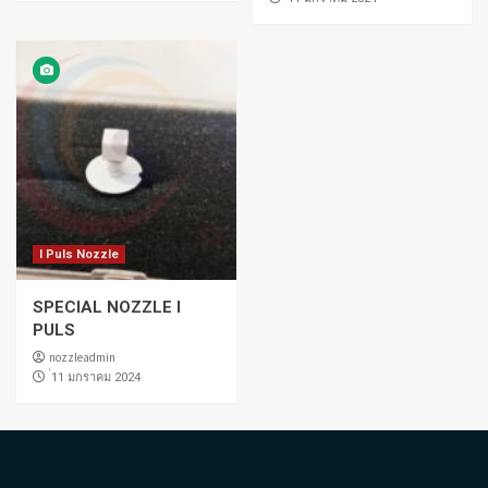
I Puls Nozzle
SPECIAL NOZZLE I
PULS
nozzleadmin
่11 มกราคม 2024