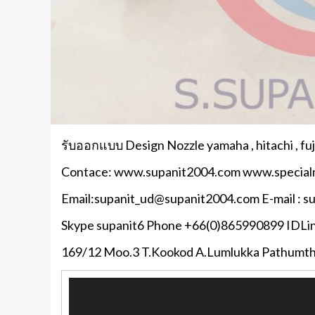
รับออกแบบ Design Nozzle yamaha , hitachi , fuji,
Contace: www.supanit2004.com www.special
Email:supanit_ud@supanit2004.com E-mail : s
Skype supanit6 Phone +66(0)865990899 IDLi
169/12 Moo.3 T.Kookod A.Lumlukka Pathumth
ตัว
เล่น
ไฟล์