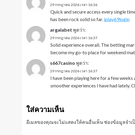
่29 กรกฎาคม 2026 เวลา 16:36
Quick and secure access every single time.
has been rock solid so far.
iplay69login
argalabet
พูดว่า:
่29 กรกฎาคม 2026 เวลา 16:37
Solid experience overall. The betting marke
become my go-to place for weekend mat
s667casino
พูดว่า:
่29 กรกฎาคม 2026 เวลา 16:37
I have been playing here for a few weeks a
smoother experiences I have had lately. 
ใส่ความเห็น
อีเมลของคุณจะไม่แสดงให้คนอื่นเห็น
ช่องข้อมูลจำเ