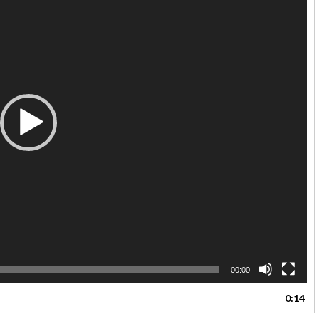
00:00
0:14