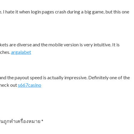
 I hate it when login pages crash during a big game, but this one
ts are diverse and the mobile version is very intuitive. It is
ches.
argalabet
nd the payout speed is actually impressive. Definitely one of the
Check out
s667casino
ป็นถูกทำเครื่องหมาย
*