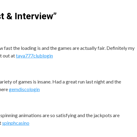
t & Interview
”
 fast the loading is and the games are actually fair. Definitely my
t out at
taya777clublogin
riety of games is insane. Had a great run last night and the
 here
gemdiscologin
 spinning animations are so satisfying and the jackpots are
t
spinphcasino