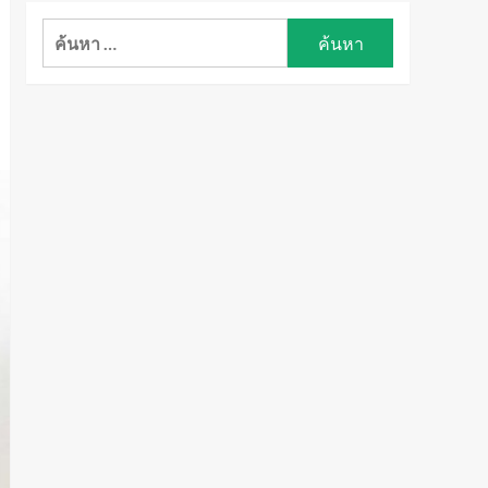
ค้นหา
สำหรับ: