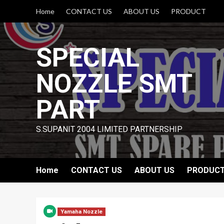
Skip
Home
CONTACT US
ABOUT US
PRODUCT
to
content
SPECIAL
NOZZLE SMT
PART
S.SUPANIT 2004 LIMITED PARTNERSHIP
Home
CONTACT US
ABOUT US
PRODUC
Yamaha Nozzle